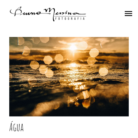
menu
Água